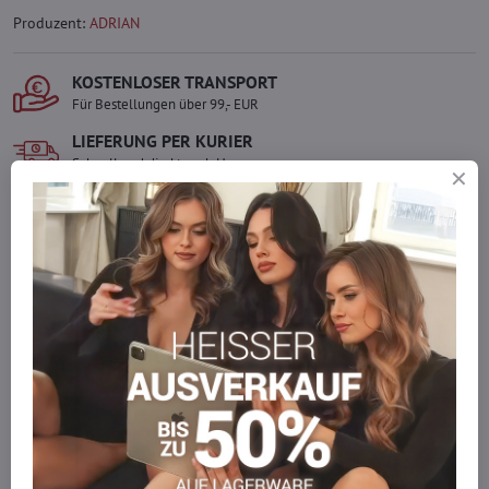
Produzent:
ADRIAN
KOSTENLOSER TRANSPORT
Für Bestellungen über 99,- EUR
LIEFERUNG PER KURIER
Schnell und direkt nach Hause.
SICHERE ZAHLUNGEN
Gesicherte Online-Zahlungen
Ware auf Lager
Wir versenden sofort
Werden Sie Teil von everlady
Werden Sie Teil von everlady und genießen Sie einen
5 %
Mitgliedervorteil
bei jedem Einkauf.
Der Vorteil wird automatisch im Warenkorb angewendet.
Möchten Sie mehr bestellen, als wir
auf Lager haben?