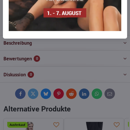
Zögern Sie nicht, uns zu kontaktieren, wir füllen die Ware für Sie
wieder auf!
info​@everlady​.eu
Beschreibung
Bewertungen
0
Diskussion
0
Facebook
Twitter
Bluesky
Pinterest
Reddit
LinkedIn
WhatsApp
E-
mail
Alternative Produkte
Ausferkauf