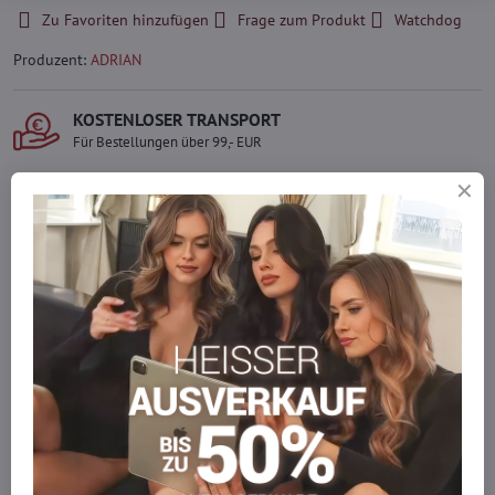
Zu Favoriten hinzufügen
Frage zum Produkt
Watchdog
Produzent:
ADRIAN
KOSTENLOSER TRANSPORT
Für Bestellungen über 99,- EUR
LIEFERUNG PER KURIER
Schnell und direkt nach Hause.
SICHERE ZAHLUNGEN
Gesicherte Online-Zahlungen
Ware auf Lager
Wir versenden sofort
Werden Sie Teil von everlady
Werden Sie Teil von everlady und genießen Sie einen
5 %
Mitgliedervorteil
bei jedem Einkauf.
Der Vorteil wird automatisch im Warenkorb angewendet.
Möchten Sie mehr bestellen, als wir