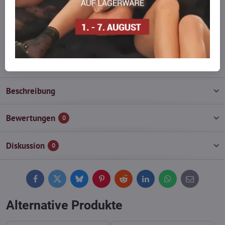
auf Lager haben?
Zögern Sie nicht, uns zu kontaktieren, wir füllen die Ware für Sie
wieder auf!
info​@everlady​.eu
Beschreibung
Bewertungen
0
Diskussion
0
Facebook
Twitter
Bluesky
Pinterest
Reddit
LinkedIn
WhatsApp
E-
mail
Alternative Produkte